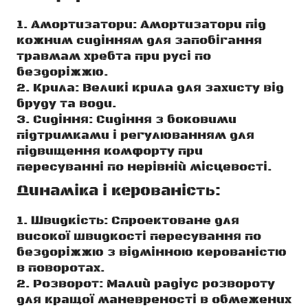
Амортизатори: Амортизатори під
кожним сидінням для запобігання
травмам хребта при русі по
бездоріжжю.
Крила: Великі крила для захисту від
бруду та води.
Сидіння: Сидіння з боковими
підтримками і регулюванням для
підвищення комфорту при
пересуванні по нерівній місцевості.
Динаміка і керованість:
Швидкість: Спроектоване для
високої швидкості пересування по
бездоріжжю з відмінною керованістю
в поворотах.
Розворот: Малий радіус розвороту
для кращої маневреності в обмежених