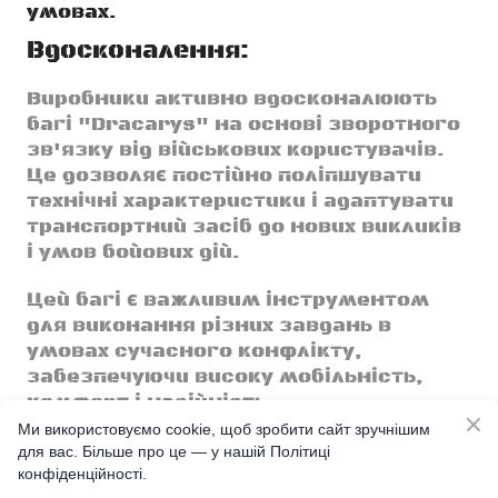
умовах.
Вдосконалення:
Виробники активно вдосконалюють
багі "Dracarys" на основі зворотного
зв'язку від військових користувачів.
Це дозволяє постійно поліпшувати
технічні характеристики і адаптувати
транспортний засіб до нових викликів
і умов бойових дій.
Цей багі є важливим інструментом
для виконання різних завдань в
умовах сучасного конфлікту,
забезпечуючи високу мобільність,
комфорт і надійність.
Ми використовуємо cookie, щоб зробити сайт зручнішим
Детально про багі Дракаріс
тут
для вас. Більше про це — у нашій Політиці
конфіденційності.