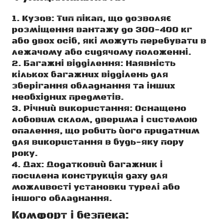
Кузов: Тип пікап, що дозволяє
розміщення вантажу до 300-400 кг
або двох осіб, які можуть перебувати в
лежачому або сидячому положенні.
Багажні відділення: Наявність
кількох багажних відділень для
зберігання обладнання та інших
необхідних предметів.
Річний використання: Оснащено
лобовим склом, дверима і системою
опалення, що робить його придатним
для використання в будь-яку пору
року.
Дах: Додатковий багажник і
посилена конструкція даху для
можливості установки турелі або
іншого обладнання.
Комфорт і безпека: