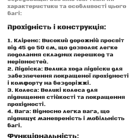
характеристики та особливості цього
багі:
Прохідність і конструкція:
Кліренс: Високий дорожній просвіт
від 45 до 50 см, що дозволяє легке
подолання складних перешкод та
нерівностей.
Підвіска: Велика хода підвіски для
забезпечення покращеної прохідності
і комфорту на бездоріжжі.
Колеса: Великі колеса для
підвищення стійкості та покращення
прохідності.
Вага: Відносно легка вага, що
підвищує маневреність і мобільність
багі.
Функціональність: