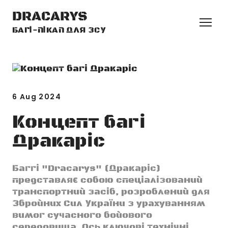
DRACARYS
БАГІ-ПІКАП ДЛЯ ЗСУ
6 Aug 2024
Концепт багі
Дракаріс
Баггі "Dracarys" (Дракаріс)
представляє собою спеціалізований
транспортний засіб, розроблений для
Збройних Сил України з урахуванням
вимог сучасного бойового
середовища. Ось ключові технічні