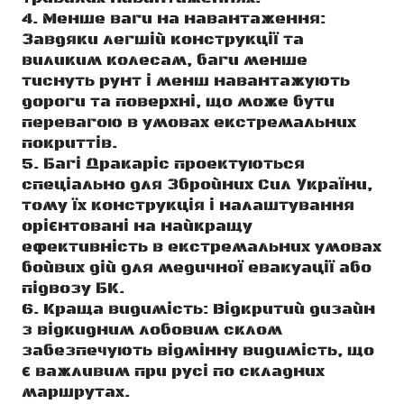
Менше ваги на навантаження:
Завдяки легшій конструкції та
виликим колесам, баги менше
тиснуть ґрунт і менш навантажують
дороги та поверхні, що може бути
перевагою в умовах екстремальних
покриттів.
Багі Дракаріс проектуються
спеціально для Збройних Сил України,
тому їх конструкція і налаштування
орієнтовані на найкращу
ефективність в екстремальних умовах
бойвих дій для медичної евакуації або
підвозу БК.
Краща видимість: Відкритий дизайн
з відкидним лобовим склом
забезпечують відмінну видимість, що
є важливим при русі по складних
маршрутах.