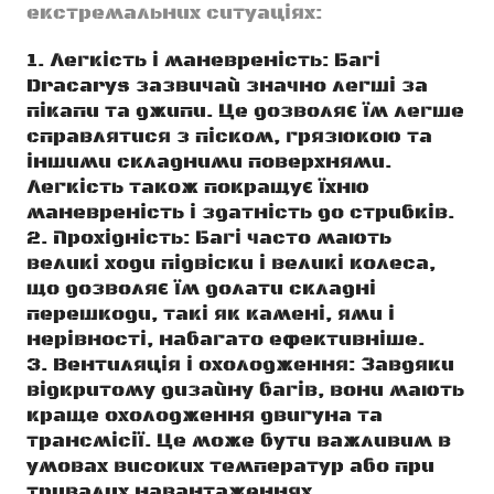
екстремальних ситуаціях:
Легкість і маневреність: Багі
Dracarys зазвичай значно легші за
пікапи та джипи. Це дозволяє їм легше
справлятися з піском, грязюкою та
іншими складними поверхнями.
Легкість також покращує їхню
маневреність і здатність до стрибків.
Прохідність: Багі часто мають
великі ходи підвіски і великі колеса,
що дозволяє їм долати складні
перешкоди, такі як камені, ями і
нерівності, набагато ефективніше.
Вентиляція і охолодження: Завдяки
відкритому дизайну багів, вони мають
краще охолодження двигуна та
трансмісії. Це може бути важливим в
умовах високих температур або при
тривалих навантаженнях.