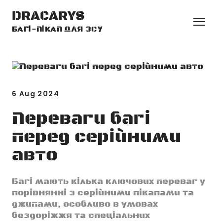
DRACARYS
БАГІ-ПІКАП ДЛЯ ЗСУ
6 Aug 2024
Переваги багі
перед серійними
авто
Багі мають кілька ключових переваг у
порівнянні з серійними пікапами та
джипами, особливо в умовах
бездоріжжя та спеціальних