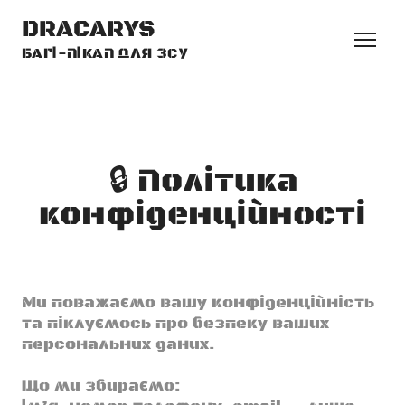
DRACARYS
БАГІ-ПІКАП ДЛЯ ЗСУ
🔒 Політика
конфіденційності
Ми поважаємо вашу конфіденційність
та піклуємось про безпеку ваших
персональних даних.
Що ми збираємо: