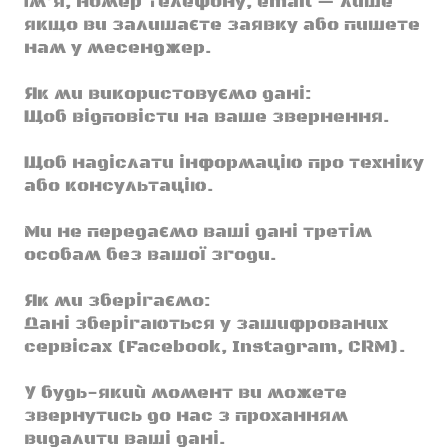
Ім’я, номер телефону, email — лише
якщо ви залишаєте заявку або пишете
нам у месенджер.
Як ми використовуємо дані:
Щоб відповісти на ваше звернення.
Щоб надіслати інформацію про техніку
або консультацію.
Ми не передаємо ваші дані третім
особам без вашої згоди.
Як ми зберігаємо:
Дані зберігаються у зашифрованих
сервісах (Facebook, Instagram, CRM).
У будь-який момент ви можете
звернутись до нас з проханням
видалити ваші дані.